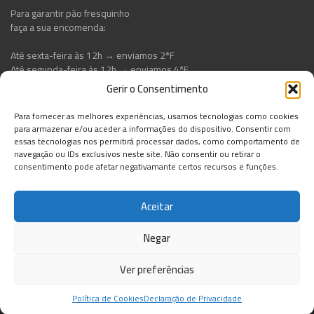
Para garantir pão fresquinho
faça a sua encomenda:
Até sexta-feira às 12h → enviamos 2ªF
Até segunda-feira às 12h → enviamos 4ªF
Gerir o Consentimento
Para fornecer as melhores experiências, usamos tecnologias como cookies
para armazenar e/ou aceder a informações do dispositivo. Consentir com
essas tecnologias nos permitirá processar dados, como comportamento de
navegação ou IDs exclusivos neste site. Não consentir ou retirar o
consentimento pode afetar negativamante certos recursos e funções.
Aceitar
Negar
Ver preferências
© 2025. Feito com
por
Kriação - New Media Agency
Política de Cookies
Declaração de Privacidade