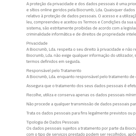
A proteção da privacidade e dos dados pessoais é uma priori
e sítios online geridos pela Biocrumb, Lda. Quaisquer dado
relativo à proteção de dados pessoais. O acesso e a utilizaç
leu, compreendeu e aceitou os Termos e Condições da sua uti
sistema, são estritamente proibidas de acordo com a legisla
criminalidade informática e de direitos de propriedade inte
Privacidade
A Biocrumb, Lda. respeita o seu direito à privacidade e não 
Biocrumb, Lda. não exige qualquer informação do utilizador,
termos definidos em seguida.
Responsável pelo Tratamento
A Biocrumb, Lda. enquanto responsável pelo tratamento de
Assegura que o tratamento dos seus dados pessoais é efetu
Recolhe, utiliza e conserva apenas os dados pessoais mínimo
Não procede a qualquer transmissão de dados pessoais para
Trata os dados pessoais para fins legalmente previstos ou 
Tipologia de Dados Pessoais
Os dados pessoais sujeitos a tratamento por parte da Biocr
com o tipo de serviços prestado podem ser recolhidos, após 