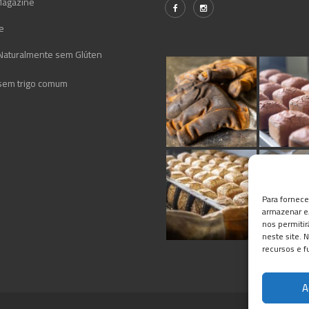
agazine
e
Naturalmente sem Glúten
sem trigo comum
Para fornec
armazenar e/
nos permiti
neste site. 
recursos e f
A