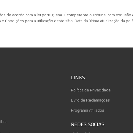
s de acordo com a lei portuguesa. É competente o Tribunal com exclusão de
 Condições para a utilização deste sítio. Data da última atualização da polí
LINKS
Política de Privacidade
Livro de Reclamações
Programa Afiliados
itas
REDES SOCIAS