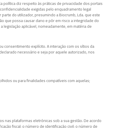
política diz respeito às práticas de privacidade dos portais
 confidencialidade exigidas pelo enquadramento legal
r parte do utilizador, presumindo a Biocrumb, Lda. que este
ção que possa causar dano e pôr em risco a integridade do
e a legislação aplicável, nomeadamente, em matéria de
ou consentimento explícito. A interação com os sítios da
 declarado necessário e seja por aquele autorizado, nos
lhidos ou para finalidades compatíveis com aquelas;
os nas plataformas eletrónicas sob a sua gestão. De acordo
ação fiscal; o número de identificação civil; o número de