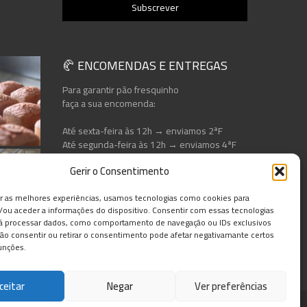
🥐 ENCOMENDAS E ENTREGAS
Para garantir pão fresquinho
faça a sua encomenda:
Até sexta-feira às 12h → enviamos 2ªF
Até segunda-feira às 12h → enviamos 4ªF
Gerir o Consentimento
er as melhores experiências, usamos tecnologias como cookies para
ou aceder a informações do dispositivo. Consentir com essas tecnologias
rá processar dados, como comportamento de navegação ou IDs exclusivos
Não consentir ou retirar o consentimento pode afetar negativamante certos
unções.
ceitar
Negar
Ver preferências